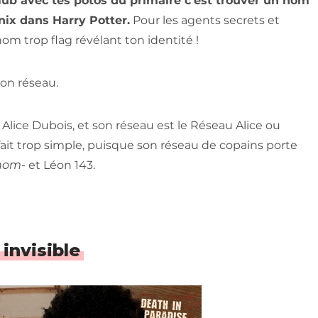
lub avec tes potos du primaire c’est trouver un nom
ix dans Harry Potter.
Pour les agents secrets et
 nom trop flag révélant ton identité !
on réseau.
lice Dubois, et son réseau est le Réseau Alice ou
ait trop simple, puisque son réseau de copains porte
nom-
et Léon 143.
invisible