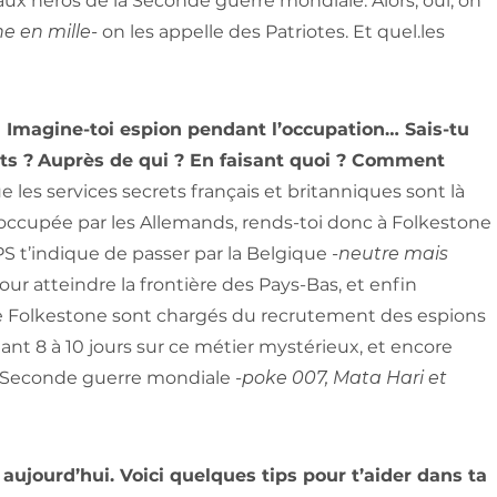
aux héros de la Seconde guerre mondiale. Alors, oui, on
ne en mille-
on les appelle des Patriotes. Et quel.les
! Imagine-toi espion pendant l’occupation… Sais-tu
ts ?
Auprès de qui ? En faisant quoi ? Comment
 les services secrets français et britanniques sont là
ion occupée par les Allemands, rends-toi donc à Folkestone
S t’indique de passer par la Belgique
-neutre mais
our atteindre la frontière des Pays-Bas, et enfin
 de Folkestone sont chargés du recrutement des espions
ant 8 à 10 jours sur ce métier mystérieux, et encore
st-Seconde guerre mondiale
-poke 007, Mata Hari et
aujourd’hui. Voici quelques tips pour t’aider dans ta