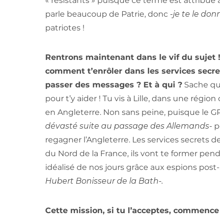
« résistants » puisque ce terme est attribué 
parle beaucoup de Patrie, donc
-je te le don
patriotes !
Rentrons maintenant dans le vif du sujet 
comment t’enrôler dans les services secre
passer des messages ? Et à qui ?
Sache que
pour t’y aider ! Tu vis à Lille, dans une rég
en Angleterre. Non sans peine, puisque le GP
dévasté suite au passage des Allemands-
p
regagner l’Angleterre. Les services secrets
du Nord de la France, ils vont te former pend
idéalisé de nos jours grâce aux espions po
Hubert Bonisseur de la Bath-.
Cette mission, si tu l’acceptes, commence 