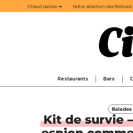
Chaud patate ➔
Notre sélection des festivals
Restaurants
Bars
C
Balades
Kit de survie 
espion comme 