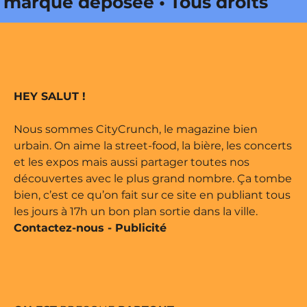
marque déposée • Tous droits
 édité par Buena Onda Web •
marque déposée • Tous droits
HEY SALUT !
 édité par Buena Onda Web •
Nous sommes CityCrunch, le magazine bien
urbain. On aime la street-food, la bière, les concerts
et les expos mais aussi partager toutes nos
découvertes avec le plus grand nombre. Ça tombe
bien, c’est ce qu’on fait sur ce site en publiant tous
les jours à 17h un bon plan sortie dans la ville.
Contactez-nous
-
Publicité