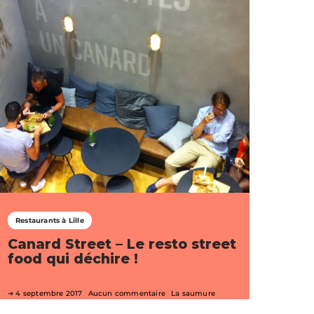
Restaurants à Lille
Canard Street – Le resto street
food qui déchire !
4 septembre 2017
Aucun commentaire
La saumure