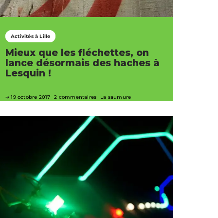
Activités à Lille
Mieux que les fléchettes, on
lance désormais des haches à
Lesquin !
19 octobre 2017
2 commentaires
La saumure