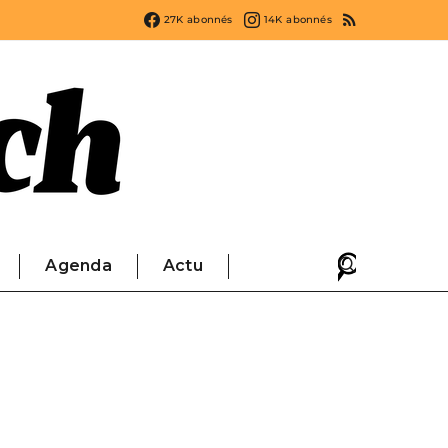
27K
abonnés
14K
abonnés
Agenda
Actu