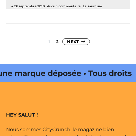
26 septembre 2018
Aucun commentaire
La saumure
Pagination
1
2
NEXT
des
publications
 marque déposée • Tous droits
e édité par Buena Onda Web •
 marque déposée • Tous droits
HEY SALUT !
e édité par Buena Onda Web •
Nous sommes CityCrunch, le magazine bien