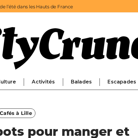
 de l’été dans les Hauts de France
ulture
Activités
Balades
Escapades
Cafés à Lille
pots pour manger et