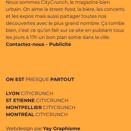
ine édité par Buena Onda Web •
Nous sommes CityCrunch, le magazine bien
urbain. On aime la street-food, la bière, les concerts
et les expos mais aussi partager toutes nos
découvertes avec le plus grand nombre. Ça tombe
bien, c’est ce qu’on fait sur ce site en publiant tous
les jours à 17h un bon plan sortie dans la ville.
Contactez-nous
-
Publicité
ON EST
PRESQUE
PARTOUT
LYON
CITYCRUNCH
ST ETIENNE
CITYCRUNCH
MONTPELLIER
CITYCRUNCH
MONTRÉAL
CITYCRUNCH
Webdesign par
Yay Graphisme