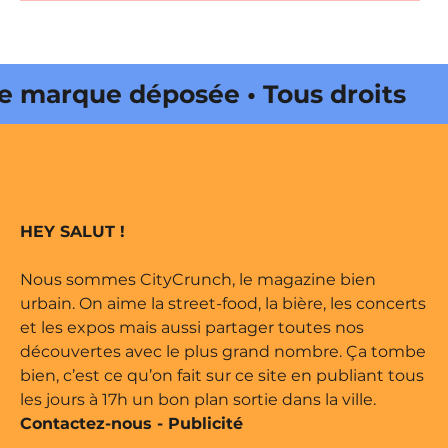
rque déposée • Tous droits
dité par Buena Onda Web •
rque déposée • Tous droits
HEY SALUT !
dité par Buena Onda Web •
Nous sommes CityCrunch, le magazine bien
urbain. On aime la street-food, la bière, les concerts
et les expos mais aussi partager toutes nos
découvertes avec le plus grand nombre. Ça tombe
bien, c’est ce qu’on fait sur ce site en publiant tous
les jours à 17h un bon plan sortie dans la ville.
Contactez-nous
-
Publicité