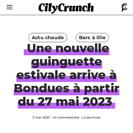
Actu chaude
Bars à lille
Une nouvelle
guinguette
estivale arrive à
Bondues à partir
du 27 mai 2023
3 mai 2023
Un commentaire
La saumure