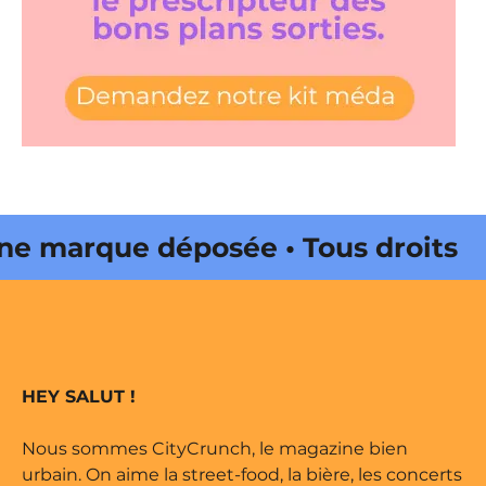
e marque déposée • Tous droits
ne édité par Buena Onda Web •
e marque déposée • Tous droits
HEY SALUT !
ne édité par Buena Onda Web •
Nous sommes CityCrunch, le magazine bien
urbain. On aime la street-food, la bière, les concerts