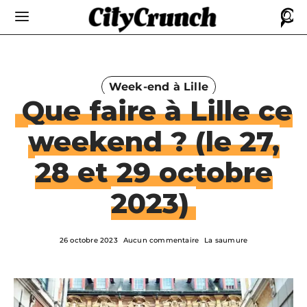
Week-end à Lille
Que faire à Lille ce
weekend ? (le 27,
28 et 29 octobre
2023)
26 octobre 2023
Aucun commentaire
La saumure