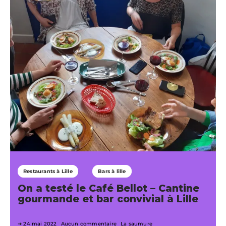
Restaurants à Lille
Bars à lille
On a testé le Café Bellot – Cantine
gourmande et bar convivial à Lille
24 mai 2022
Aucun commentaire
La saumure