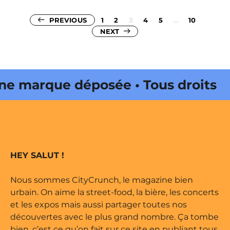
Pagination
PREVIOUS
1
2
3
4
5
…
10
NEXT
des
publications
arque déposée • Tous droits
édité par Buena Onda Web •
arque déposée • Tous droits
HEY SALUT !
édité par Buena Onda Web •
Nous sommes CityCrunch, le magazine bien
urbain. On aime la street-food, la bière, les concerts
et les expos mais aussi partager toutes nos
découvertes avec le plus grand nombre. Ça tombe
bien, c’est ce qu’on fait sur ce site en publiant tous