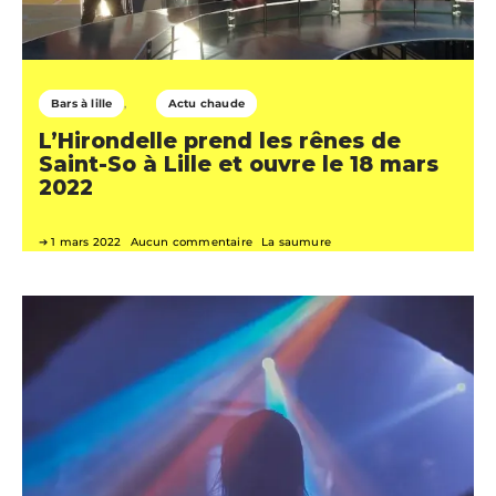
Bars à lille
Actu chaude
L’Hirondelle prend les rênes de
Saint-So à Lille et ouvre le 18 mars
2022
1 mars 2022
Aucun commentaire
La saumure