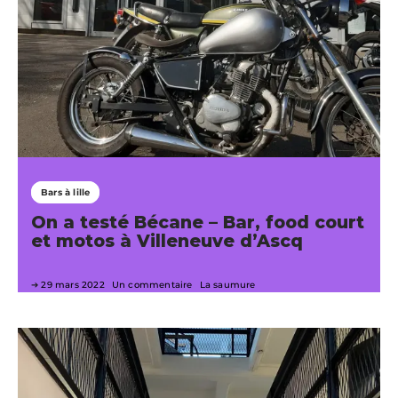
Bars à lille
On a testé Bécane – Bar, food court
et motos à Villeneuve d’Ascq
29 mars 2022
Un commentaire
La saumure