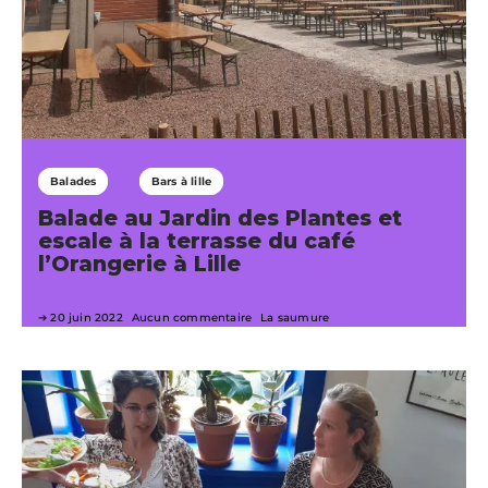
Balades
Bars à lille
Balade au Jardin des Plantes et
escale à la terrasse du café
l’Orangerie à Lille
20 juin 2022
Aucun commentaire
La saumure