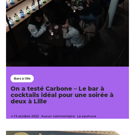
Bars à lille
On a testé Carbone – Le bar à
cocktails idéal pour une soirée à
deux à Lille
13 octobre 2022
Aucun commentaire
La saumure