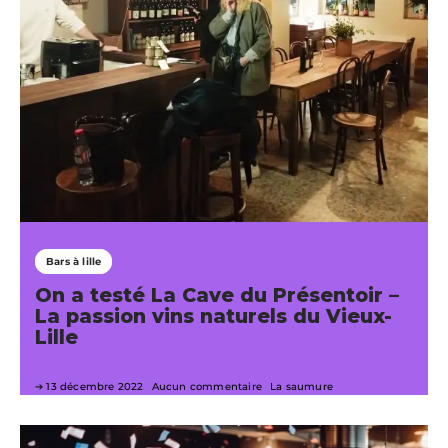
Bars à lille
On a testé La Cave du Présentoir –
La passion vins naturels du Vieux-
Lille
13 décembre 2022
Aucun commentaire
La saumure