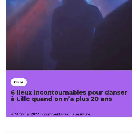
Clubs
6 lieux incontournables pour danser
à Lille quand on n’a plus 20 ans
24 février 2022
2 commentaires
La saumure