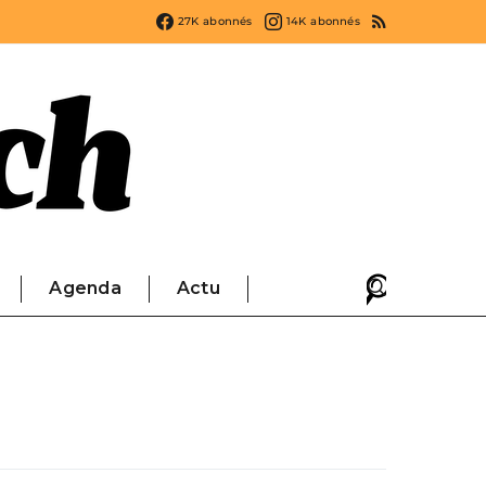
27K
abonnés
14K
abonnés
Agenda
Actu