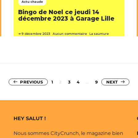
Actu chaude
Bingo de Noel ce jeudi 14
décembre 2023 à Garage Lille
9 décembre 2023
Aucun commentaire
La saumure
Pagination
PREVIOUS
1
2
3
4
…
9
NEXT
des
publications
HEY SALUT !
Nous sommes CityCrunch, le magazine bien