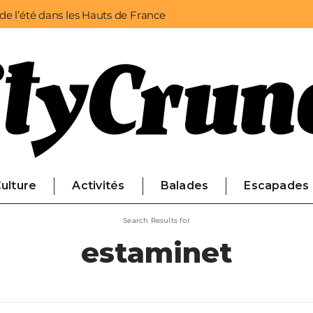
 de l’été dans les Hauts de France
ulture
Activités
Balades
Escapades
Search Results for
estaminet