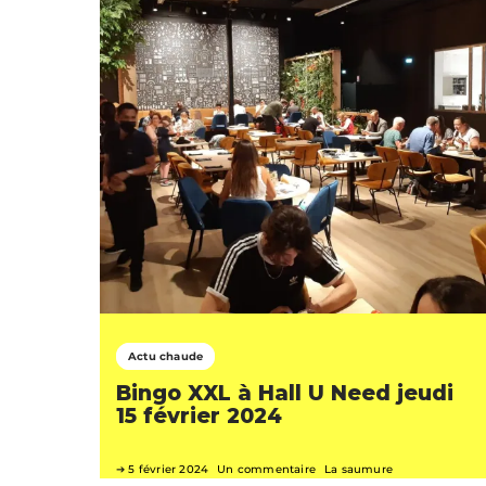
Actu chaude
Bingo XXL à Hall U Need jeudi
15 février 2024
5 février 2024
Un commentaire
La saumure