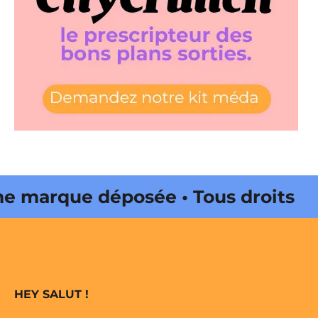
arque déposée • Tous droits
édité par Buena Onda Web •
arque déposée • Tous droits
HEY SALUT !