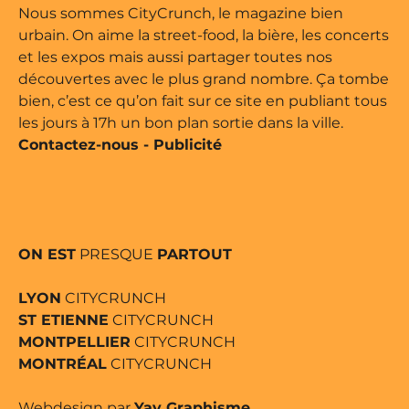
édité par Buena Onda Web •
Nous sommes CityCrunch, le magazine bien
urbain. On aime la street-food, la bière, les concerts
et les expos mais aussi partager toutes nos
découvertes avec le plus grand nombre. Ça tombe
bien, c’est ce qu’on fait sur ce site en publiant tous
les jours à 17h un bon plan sortie dans la ville.
Contactez-nous
-
Publicité
ON EST
PRESQUE
PARTOUT
LYON
CITYCRUNCH
ST ETIENNE
CITYCRUNCH
MONTPELLIER
CITYCRUNCH
MONTRÉAL
CITYCRUNCH
Webdesign par
Yay Graphisme