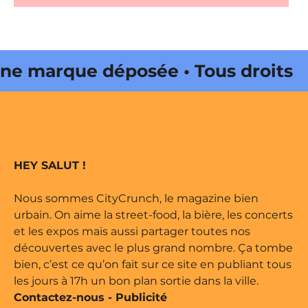
marque déposée • Tous droits
e édité par Buena Onda Web •
marque déposée • Tous droits
HEY SALUT !
e édité par Buena Onda Web •
Nous sommes CityCrunch, le magazine bien
urbain. On aime la street-food, la bière, les concerts
et les expos mais aussi partager toutes nos
découvertes avec le plus grand nombre. Ça tombe
bien, c’est ce qu’on fait sur ce site en publiant tous
les jours à 17h un bon plan sortie dans la ville.
Contactez-nous
-
Publicité