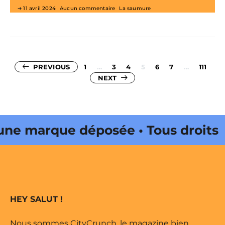
11 avril 2024
Aucun commentaire
La saumure
Pagination
PREVIOUS
1
…
3
4
5
6
7
…
111
NEXT
des
publications
marque déposée • Tous droits
 édité par Buena Onda Web •
marque déposée • Tous droits
HEY SALUT !
 édité par Buena Onda Web •
Nous sommes CityCrunch, le magazine bien