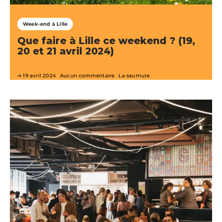
Week-end à Lille
Que faire à Lille ce weekend ? (19,
20 et 21 avril 2024)
19 avril 2024
Aucun commentaire
La saumure