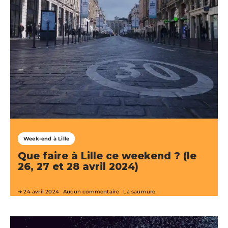
Week-end à Lille
Que faire à Lille ce weekend ? (le
26, 27 et 28 avril 2024)
24 avril 2024
Aucun commentaire
La saumure