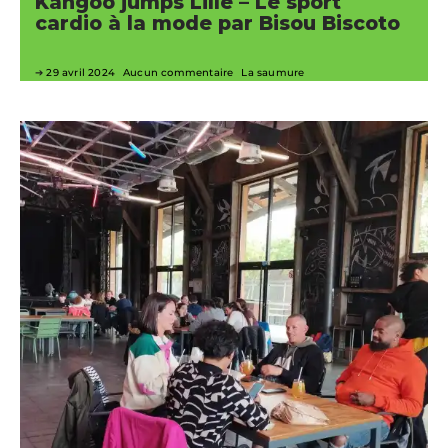
Kangoo jumps Lille – Le sport
cardio à la mode par Bisou Biscoto
29 avril 2024
Aucun commentaire
La saumure