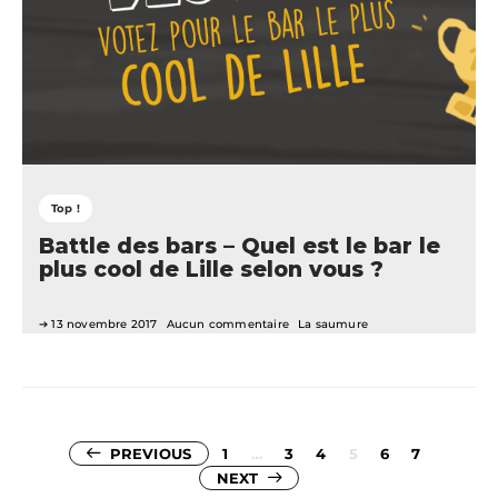
Top !
Battle des bars – Quel est le bar le
plus cool de Lille selon vous ?
13 novembre 2017
Aucun commentaire
La saumure
Pagination
PREVIOUS
1
…
3
4
5
6
7
NEXT
des