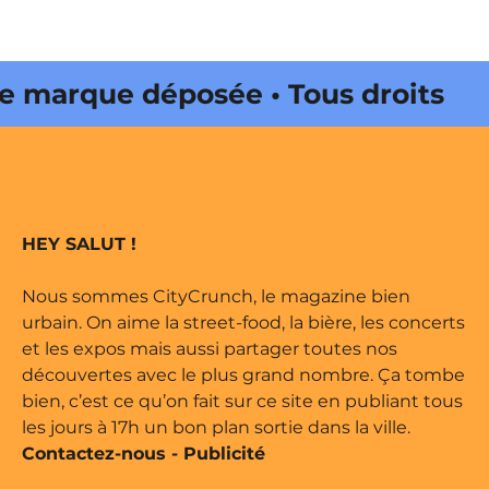
publications
arque déposée • Tous droits
édité par Buena Onda Web •
arque déposée • Tous droits
HEY SALUT !
édité par Buena Onda Web •
Nous sommes CityCrunch, le magazine bien
urbain. On aime la street-food, la bière, les concerts
et les expos mais aussi partager toutes nos
découvertes avec le plus grand nombre. Ça tombe
bien, c’est ce qu’on fait sur ce site en publiant tous
les jours à 17h un bon plan sortie dans la ville.
Contactez-nous
-
Publicité