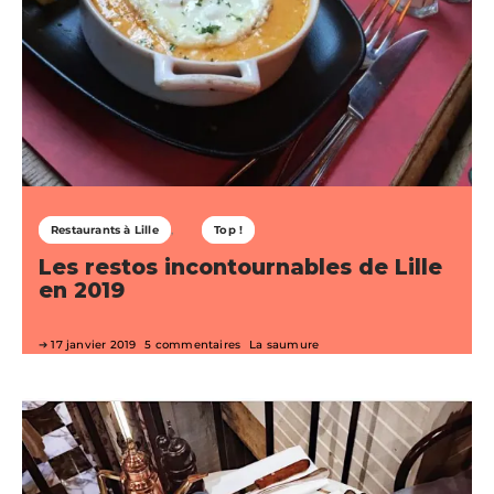
Restaurants à Lille
Top !
Les restos incontournables de Lille
en 2019
17 janvier 2019
5 commentaires
La saumure