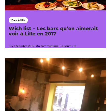
Bars à lille
Wish list – Les bars qu’on aimerait
voir à Lille en 2017
5 décembre 2016
Un commentaire
La saumure