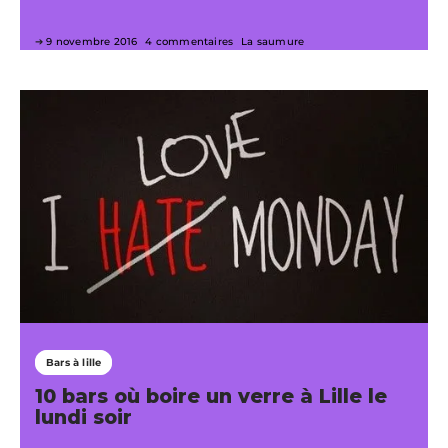
9 novembre 2016
4 commentaires
La saumure
Bars à lille
10 bars où boire un verre à Lille le
lundi soir