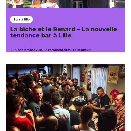
Bars à lille
La biche et le Renard – La nouvelle
tendance bar à Lille
29 septembre 2016
2 commentaires
La saumure