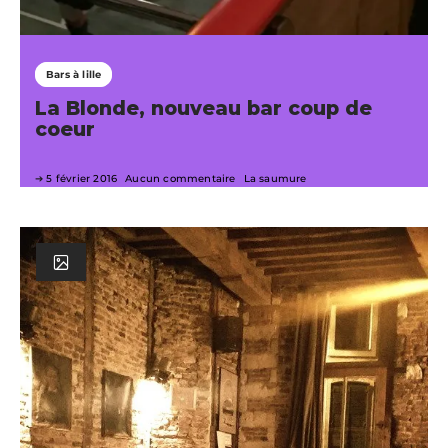
Bars à lille
La Blonde, nouveau bar coup de
coeur
5 février 2016
Aucun commentaire
La saumure