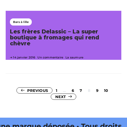
Bars à lille
Les frères Delassic – La super
boutique à fromages qui rend
chèvre
14 janvier 2016
Un commentaire
La saumure
Pagination
PREVIOUS
1
…
6
7
8
9
10
NEXT
des
publications
marque déposée • Tous droits