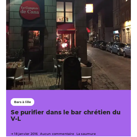
Bars à lille
Se purifier dans le bar chrétien du
V-L
18 janvier 2016
Aucun commentaire
La saumure