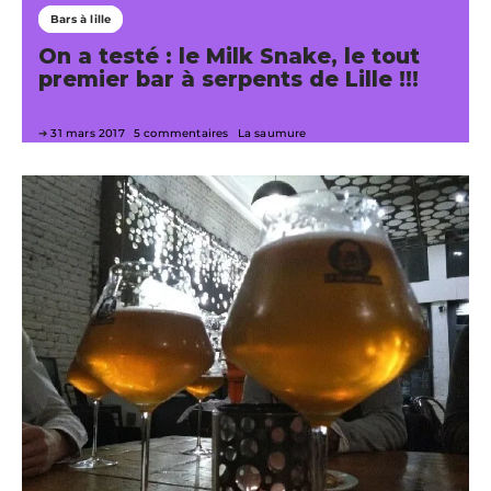
Bars à lille
On a testé : le Milk Snake, le tout
premier bar à serpents de Lille !!!
31 mars 2017
5 commentaires
La saumure