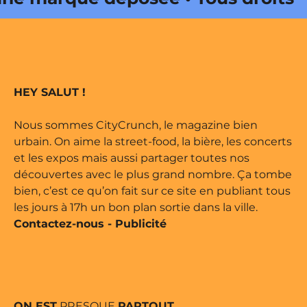
 édité par Buena Onda Web •
marque déposée • Tous droits
HEY SALUT !
 édité par Buena Onda Web •
Nous sommes CityCrunch, le magazine bien
urbain. On aime la street-food, la bière, les concerts
et les expos mais aussi partager toutes nos
découvertes avec le plus grand nombre. Ça tombe
bien, c’est ce qu’on fait sur ce site en publiant tous
les jours à 17h un bon plan sortie dans la ville.
Contactez-nous
-
Publicité
ON EST
PRESQUE
PARTOUT