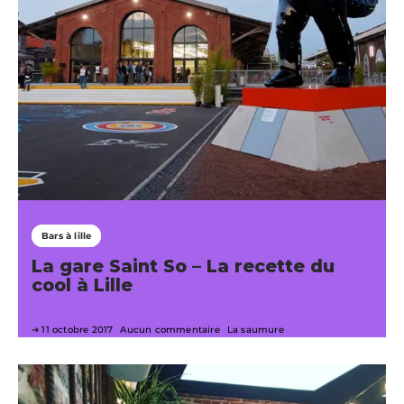
Bars à lille
La gare Saint So – La recette du
cool à Lille
11 octobre 2017
Aucun commentaire
La saumure