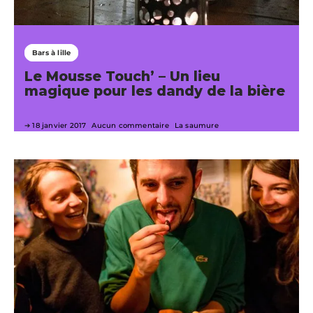
Bars à lille
Le Mousse Touch’ – Un lieu
magique pour les dandy de la bière
18 janvier 2017
Aucun commentaire
La saumure