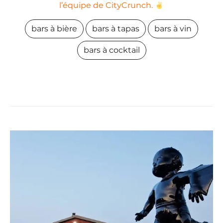
l’équipe de CityCrunch.
bars à bière
bars à tapas
bars à vin
bars à cocktail