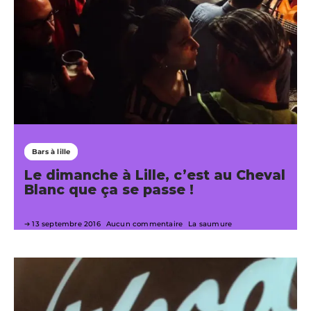
Bars à lille
Le dimanche à Lille, c’est au Cheval
Blanc que ça se passe !
13 septembre 2016
Aucun commentaire
La saumure