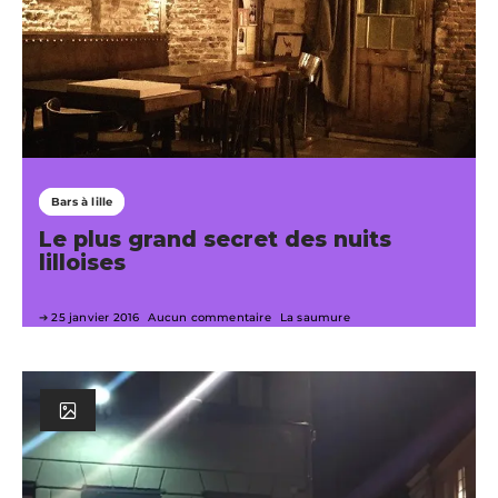
Bars à lille
Le plus grand secret des nuits
lilloises
25 janvier 2016
Aucun commentaire
La saumure