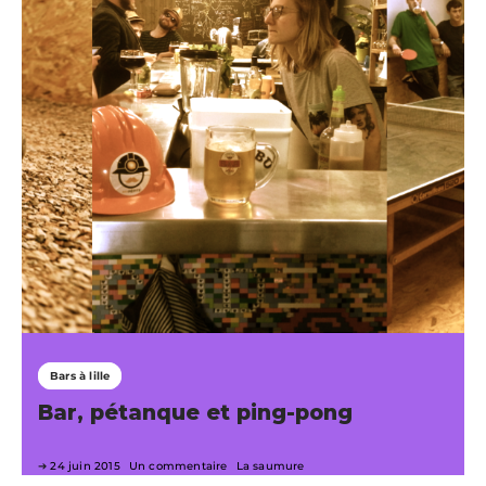
Bars à lille
Bar, pétanque et ping-pong
24 juin 2015
Un commentaire
La saumure