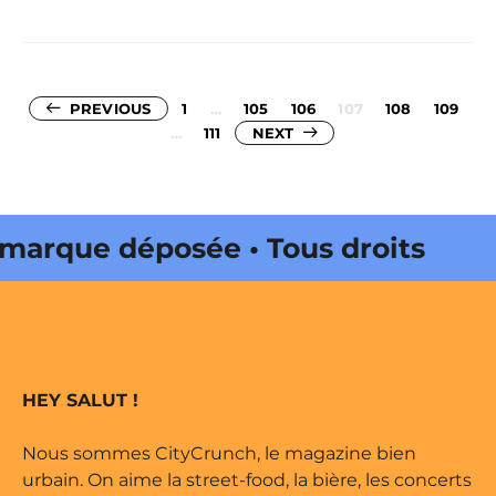
Pagination
PREVIOUS
1
…
105
106
107
108
109
…
111
des
NEXT
publications
que déposée • Tous droits
ité par Buena Onda Web •
que déposée • Tous droits
HEY SALUT !
ité par Buena Onda Web •
Nous sommes CityCrunch, le magazine bien
urbain. On aime la street-food, la bière, les concerts