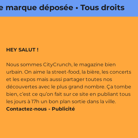
rque déposée • Tous droits
dité par Buena Onda Web •
rque déposée • Tous droits
HEY SALUT !
dité par Buena Onda Web •
Nous sommes CityCrunch, le magazine bien
urbain. On aime la street-food, la bière, les concerts
et les expos mais aussi partager toutes nos
découvertes avec le plus grand nombre. Ça tombe
bien, c’est ce qu’on fait sur ce site en publiant tous
les jours à 17h un bon plan sortie dans la ville.
Contactez-nous
-
Publicité