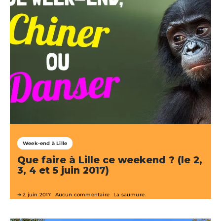
Week-end à Lille
Que faire à Lille ce weekend ? (le 2,
3, 4 et 5 juin 2017)
2 juin 2017
Aucun commentaire
La saumure