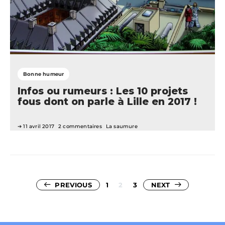
Bonne humeur
Infos ou rumeurs : Les 10 projets
fous dont on parle à Lille en 2017 !
11 avril 2017
2 commentaires
La saumure
Pagination
PREVIOUS
1
2
3
NEXT
des
publications